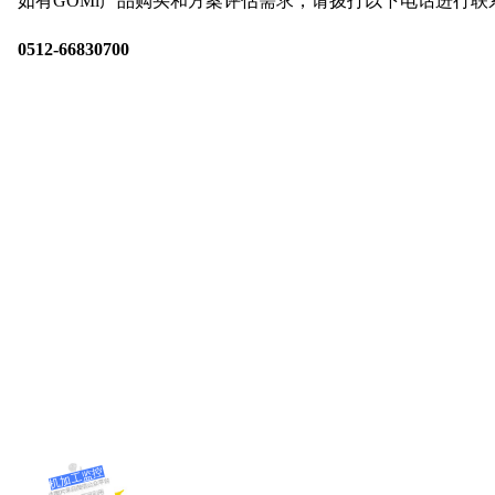
如有GOMi产品购买和方案评估需求，请拨打以下电话进行联
0512-66830700
专注
机加工监控