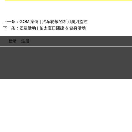
上一条：
GOMi案例 | 汽车轮毂的断刀崩刃监控
下一条：
团建活动 | 伯太夏日团建 & 健身活动
登录
注册